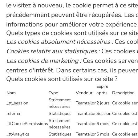
le visitez à nouveau, le cookie permet à ce si
précédemment peuvent être récupérées. Les cook
informations pour améliorer votre expérience s
Quels types de cookies sont utilisés sur ce site
Les cookies absolument nécessaires :
Ces cook
Cookies relatifs aux statistiques :
Ces cookies c
Les cookies de marketing :
Ces cookies servent
centres d'intérêt. Dans certains cas, ils peuv
Quels cookies sont utilisés sur ce site ?
Expire
Nom
Type
Vendeur
après
Description
Strictement
_tt_session
Teamtailor
2 jours
Ce cookie sert
nécessaires
referrer
Statistiques
Teamtailor
Session
Ce cookie est 
Strictement
_ttCookiePermissions
Teamtailor
6 mois
Ce cookie est
nécessaires
_ttAnalytics
Statistiques
Teamtailor
6 mois
Ce cookie est 